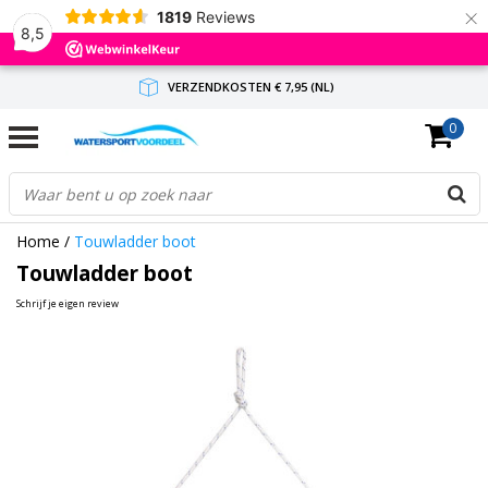
×
1819
Reviews
8,5
VERZENDKOSTEN € 7,95 (NL)
0
GRATIS VERZENDING(NL) VANAF € 65,-
BINNEN 1-3 WERKDAGEN ANTWOORD
Home
/
Touwladder boot
Touwladder boot
Schrijf je eigen review