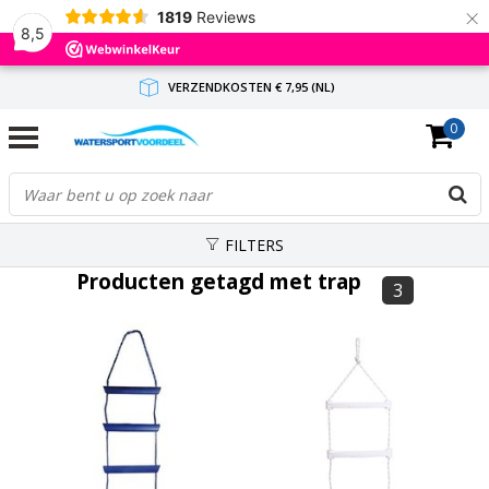
×
1819
Reviews
8,5
VERZENDKOSTEN € 7,95 (NL)
0
GRATIS VERZENDING(NL) VANAF € 65,-
BINNEN 1-3 WERKDAGEN ANTWOORD
FILTERS
Producten getagd met trap
3