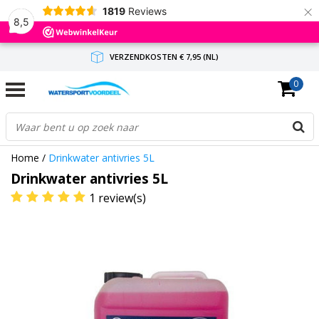
×
1819
Reviews
8,5
VERZENDKOSTEN € 7,95 (NL)
0
GRATIS VERZENDING(NL) VANAF € 65,-
BINNEN 1-3 WERKDAGEN ANTWOORD
Home
/
Drinkwater antivries 5L
Drinkwater antivries 5L
1 review(s)