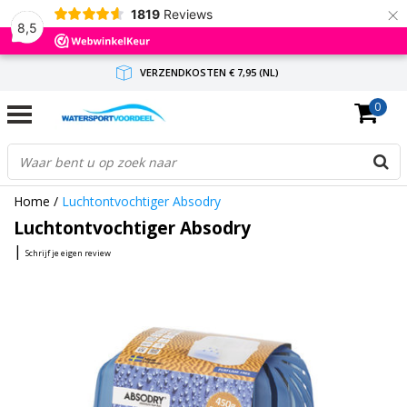
×
1819
Reviews
8,5
VERZENDKOSTEN € 7,95 (NL)
0
GRATIS VERZENDING(NL) VANAF € 65,-
BINNEN 1-3 WERKDAGEN ANTWOORD
Home
/
Luchtontvochtiger Absodry
Luchtontvochtiger Absodry
|
Schrijf je eigen review