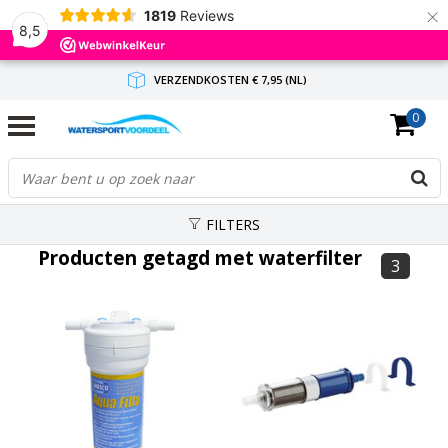
×
1819
Reviews
8,5
VERZENDKOSTEN € 7,95 (NL)
0
GRATIS VERZENDING(NL) VANAF € 65,-
BINNEN 1-3 WERKDAGEN ANTWOORD
FILTERS
Producten getagd met waterfilter
3