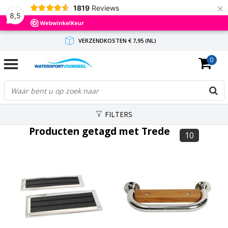
×
1819
Reviews
8,5
VERZENDKOSTEN € 7,95 (NL)
0
GRATIS VERZENDING(NL) VANAF € 65,-
BINNEN 1-3 WERKDAGEN ANTWOORD
FILTERS
Producten getagd met Trede
10