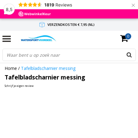
×
1819
Reviews
8,5
VERZENDKOSTEN € 7,95 (NL)
0
GRATIS VERZENDING(NL) VANAF € 65,-
BINNEN 1-3 WERKDAGEN ANTWOORD
Home
/
Tafelbladscharnier messing
Tafelbladscharnier messing
Schrijf je eigen review