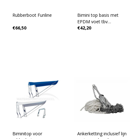
Rubberboot Funline
Bimini top basis met
EPDM voet tbv
€66,50
€42,20
opblaasboten en RIB's.
Biminitop voor
Ankerketting inclusief lijn