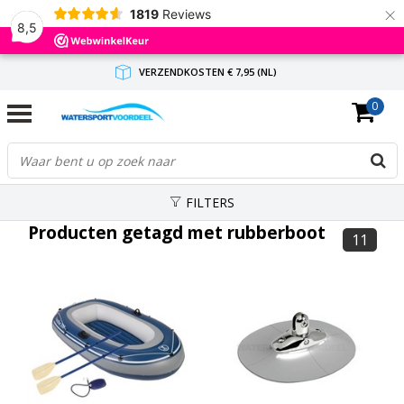
×
1819
Reviews
8,5
VERZENDKOSTEN € 7,95 (NL)
0
GRATIS VERZENDING(NL) VANAF € 65,-
BINNEN 1-3 WERKDAGEN ANTWOORD
FILTERS
Producten getagd met rubberboot
11