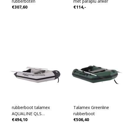
rubberboten
met paraplu anker
€307,60
€114,-
rubberboot talamex
Talamex Greenline
AQUALINE QLS
rubberboot
€494,10
€506,40
lattenbodem