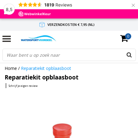
×
1819
Reviews
8,5
VERZENDKOSTEN € 7,95 (NL)
0
GRATIS VERZENDING(NL) VANAF € 65,-
BINNEN 1-3 WERKDAGEN ANTWOORD
Home
/
Reparatiekit opblaasboot
Reparatiekit opblaasboot
|
Schrijf je eigen review