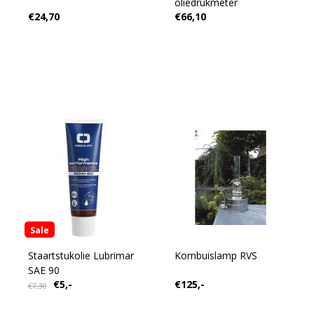
oliedrukmeter
€24,70
€66,10
Sale
Staartstukolie Lubrimar
Kombuislamp RVS
SAE 90
€5,-
€125,-
€7,30