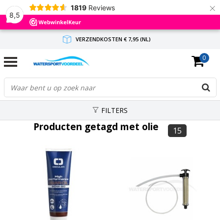
×
1819
Reviews
8,5
VERZENDKOSTEN € 7,95 (NL)
0
GRATIS VERZENDING(NL) VANAF € 65,-
BINNEN 1-3 WERKDAGEN ANTWOORD
FILTERS
Producten getagd met olie
15