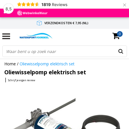
×
1819
Reviews
8,5
VERZENDKOSTEN € 7,95 (NL)
0
GRATIS VERZENDING(NL) VANAF € 65,-
BINNEN 1-3 WERKDAGEN ANTWOORD
Home
/
Oliewisselpomp elektrisch set
Oliewisselpomp elektrisch set
|
Schrijf je eigen review