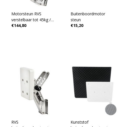
Motorsteun RVS
Buitenboordmotor
verstelbaar tot 45kg /
steun
€144,80
€15,20
20Pk
RVS
Kunststof