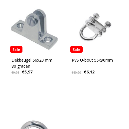
Sale
Sale
Dekbeugel 56x20 mm,
RVS U-bout 55x90mm
80 graden
€5,97
€6,12
€9,95
€10,20