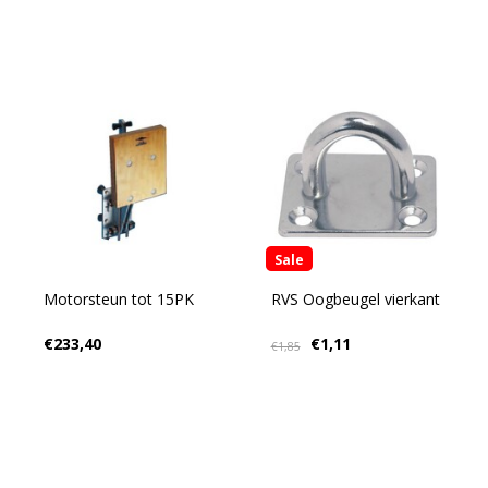
Sale
Motorsteun tot 15PK
RVS Oogbeugel vierkant
€233,40
€1,11
€1,85