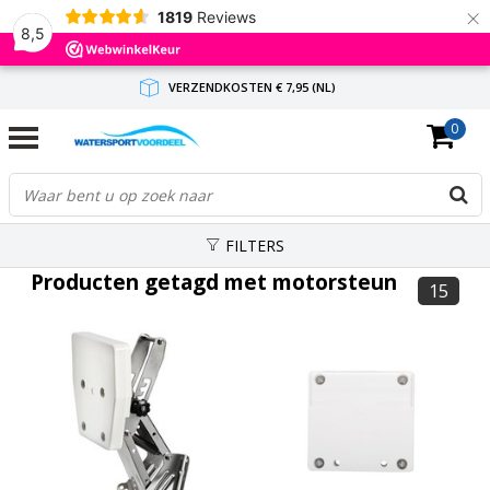
×
1819
Reviews
8,5
VERZENDKOSTEN € 7,95 (NL)
0
GRATIS VERZENDING(NL) VANAF € 65,-
BINNEN 1-3 WERKDAGEN ANTWOORD
FILTERS
Producten getagd met motorsteun
15