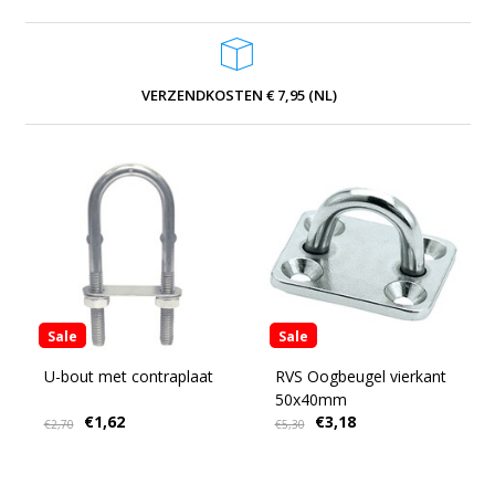
VERZENDKOSTEN € 7,95 (NL)
Sale
Sale
U-bout met contraplaat
RVS Oogbeugel vierkant
50x40mm
€1,62
€3,18
€2,70
€5,30