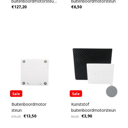
buitenboordmotorsteun
buitenboordmotorsteun
€127,20
€6,50
met kunststof plank.
Sale
Sale
Buitenboordmotor
Kunststof
steun
buitenboordmotorsteun
€13,50
€3,90
€15,20
€6,50