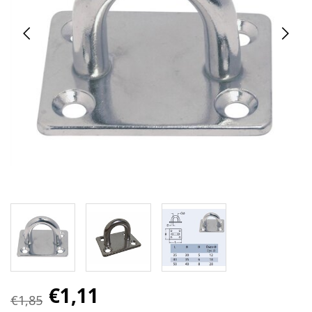
€1,11
€1,85