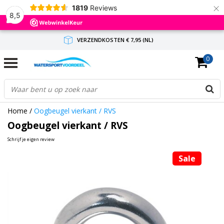
×
1819
Reviews
8,5
VERZENDKOSTEN € 7,95 (NL)
0
GRATIS VERZENDING(NL) VANAF € 65,-
BINNEN 1-3 WERKDAGEN ANTWOORD
Home
/
Oogbeugel vierkant / RVS
Oogbeugel vierkant / RVS
Schrijf je eigen review
Sale