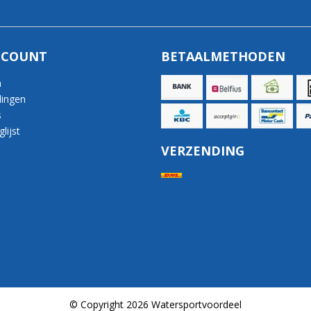
CCOUNT
BETAALMETHODEN
n
lingen
s
lijst
VERZENDING
© Copyright 2026 Watersportvoordeel