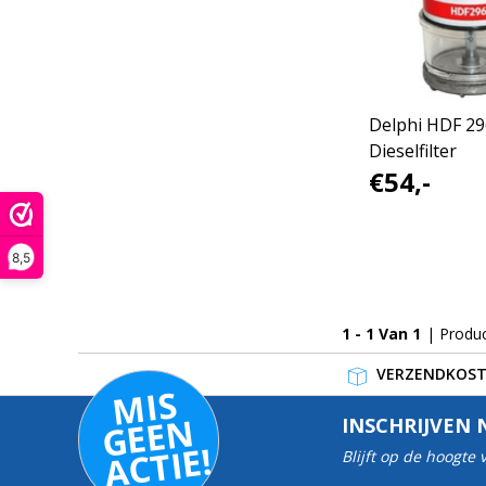
Delphi HDF 29
Dieselfilter
€54,-
8,5
1 - 1 Van 1
| Produ
VERZENDKOSTE
MI
S
G
E
E
A
C
TI
N
INSCHRIJVEN 
E!
Blijft op de hoogte