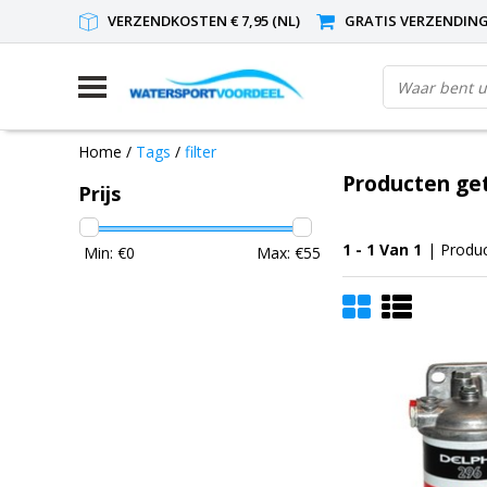
VERZENDKOSTEN € 7,95 (NL)
GRATIS VERZENDING(
Home
/
Tags
/
filter
Producten get
Prijs
1 - 1 Van 1
| Produ
Min: €
0
Max: €
55