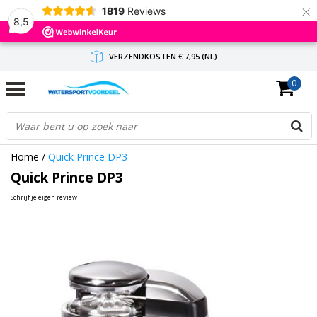
×
1819
Reviews
8,5
VERZENDKOSTEN € 7,95 (NL)
0
GRATIS VERZENDING(NL) VANAF € 65,-
BINNEN 1-3 WERKDAGEN ANTWOORD
Home
/
Quick Prince DP3
Quick Prince DP3
Schrijf je eigen review