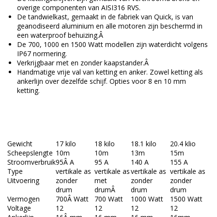
overige componenten van AISI316 RVS.
De tandwielkast, gemaakt in de fabriek van Quick, is van
geanodiseerd aluminium en alle motoren zijn beschermd in
een waterproof behuizing.Â
De 700, 1000 en 1500 Watt modellen zijn waterdicht volgens
IP67 normering.
Verkrijgbaar met en zonder kaapstander.Â
Handmatige vrije val van ketting en anker. Zowel ketting als
ankerlijn over dezelfde schijf. Opties voor 8 en 10 mm
ketting.
Gewicht
17 kilo
18 kilo
18.1 kilo
20.4 klio
Scheepslengte
10m
10m
13m
15m
Stroomverbruik
95Â A
95 A
140 A
155 A
Type
vertikale as
vertikale as
vertikale as
vertikale as
Uitvoering
zonder
met
zonder
zonder
drum
drumÂ
drum
drum
Vermogen
700Â Watt
700 Watt
1000 Watt
1500 Watt
Voltage
12
12
12
12