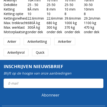
Ankerlijn
16Â mm
16 mm
16 mm
16mm
Dekdikte
25 - 50
25-50
25-50
30-50
Ketting
8Â mm
8 mm
10 mm
10mm
Ketting optie
10
10
8
8
Kettingsnelheid
22.6m/min
22.6m/min
39.6m/min
29.2m/min
Max. trekkracht
680Â kg
680 kg
1000 kg
1100 kg
Max. werklast
300Â kg
300 kg
370 kg
470 kg
Motorplaatsing
onder dek
onder dek
onder dek
onder dek
Anker
Ankerketting
Ankerlier
Ankerlijnrol
Quick
INSCHRIJVEN NIEUWSBRIEF
Blijft op de hoogte van onze aanbiedingen
Abonneer