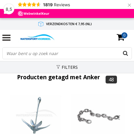
×
1819
Reviews
8,5
VERZENDKOSTEN € 7,95 (NL)
0
GRATIS VERZENDING(NL) VANAF € 65,-
BINNEN 1-3 WERKDAGEN ANTWOORD
FILTERS
Producten getagd met Anker
48