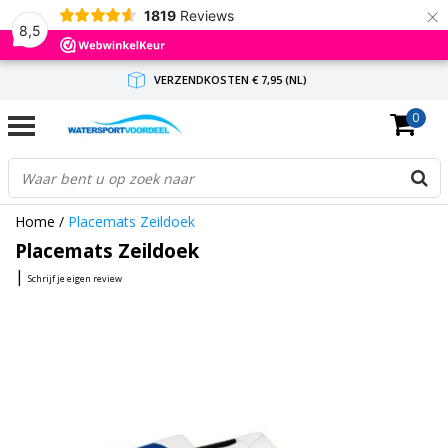
×
1819
Reviews
8,5
VERZENDKOSTEN € 7,95 (NL)
0
GRATIS VERZENDING(NL) VANAF € 65,-
BINNEN 1-3 WERKDAGEN ANTWOORD
Home
/
Placemats Zeildoek
Placemats Zeildoek
|
Schrijf je eigen review