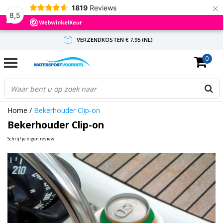
×
1819
Reviews
8,5
VERZENDKOSTEN € 7,95 (NL)
0
GRATIS VERZENDING(NL) VANAF € 65,-
BINNEN 1-3 WERKDAGEN ANTWOORD
Home
/
Bekerhouder Clip-on
Bekerhouder Clip-on
Schrijf je eigen review