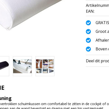
Artikelnumm
EAN:
GRATIS
Groot a
Afhalen
Boven d
Deel dit pro
IE
uning
overtrokken schuimkussen om comfortabel te zitten in de cockpit of o
ppen aan de wand bevestigd en daarna met een lijn vastgemaakt.