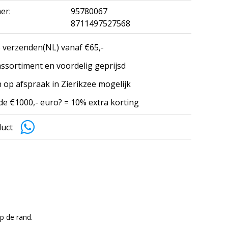
er:
95780067
8711497527568
 verzenden(NL) vanaf €65,-
ssortiment en voordelig geprijsd
 op afspraak in Zierikzee mogelijk
e €1000,- euro? = 10% extra korting
duct
p de rand.