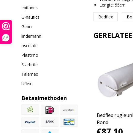
Lengte: 55cm
epifanes
Bedflex
Bo
G-nautics
Gebo
GERELATE
lindemann
8,5
osculati
Plastimo
Starbrite
Talamex
Uflex
Betaalmethoden
Luxe stuurstoel wit
Bedflex rugleuni
Rond
€166,80
€87,10