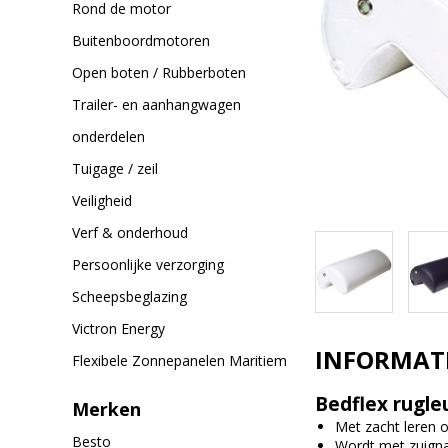
Rond de motor
Buitenboordmotoren
Open boten / Rubberboten
Trailer- en aanhangwagen
onderdelen
Tuigage / zeil
Veiligheid
Verf & onderhoud
Persoonlijke verzorging
Scheepsbeglazing
Victron Energy
INFORMAT
Flexibele Zonnepanelen Maritiem
Bedflex rugle
Merken
Met zacht leren 
Besto
Wordt met zuigna