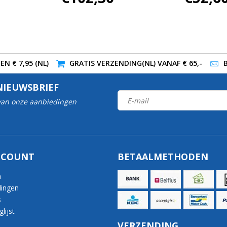
N € 7,95 (NL)
GRATIS VERZENDING(NL) VANAF € 65,-
NIEUWSBRIEF
 van onze aanbiedingen
CCOUNT
BETAALMETHODEN
n
lingen
s
lijst
VERZENDING