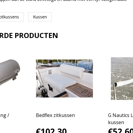
otkussens
Kussen
ERDE PRODUCTEN
ng /
Bedflex zitkussen
G Nautics L
kussen
€102,30
€52,6