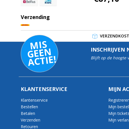
Verzending
VERZENDKOSTE
MI
S
G
E
E
A
C
TI
N
INSCHRIJVEN 
E!
Blijft op de hoogte
KLANTENSERVICE
MIJN A
Klantenservice
Registrere
Bestellen
Mijn bestel
Betalen
Mijn ticket
Verzenden
Mijn verlang
Retouren