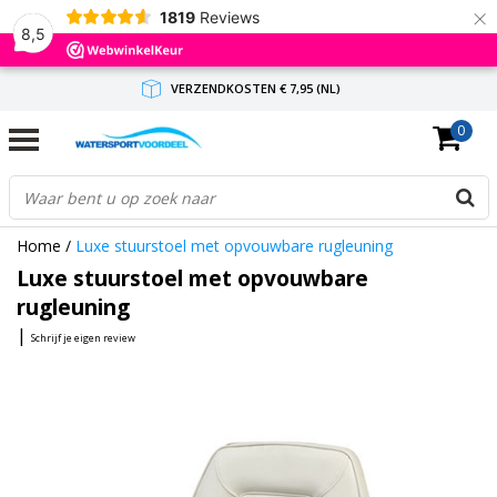
×
1819
Reviews
8,5
VERZENDKOSTEN € 7,95 (NL)
0
GRATIS VERZENDING(NL) VANAF € 65,-
BINNEN 1-3 WERKDAGEN ANTWOORD
Home
/
Luxe stuurstoel met opvouwbare rugleuning
Luxe stuurstoel met opvouwbare
rugleuning
|
Schrijf je eigen review