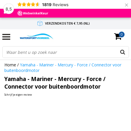
×
1819
Reviews
8,5
VERZENDKOSTEN € 7,95 (NL)
0
GRATIS VERZENDING(NL) VANAF € 65,-
BINNEN 1-3 WERKDAGEN ANTWOORD
Home
/
Yamaha - Mariner - Mercury - Force / Connector voor
buitenboordmotor
Yamaha - Mariner - Mercury - Force /
Connector voor buitenboordmotor
Schrijf je eigen review