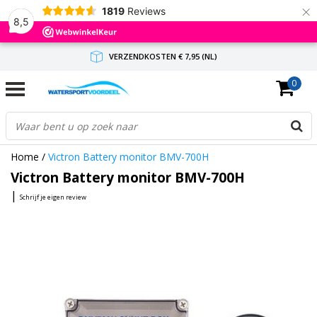
×
1819
Reviews
8,5
VERZENDKOSTEN € 7,95 (NL)
0
GRATIS VERZENDING(NL) VANAF € 65,-
BINNEN 1-3 WERKDAGEN ANTWOORD
Home
/
Victron Battery monitor BMV-700H
Victron Battery monitor BMV-700H
|
Schrijf je eigen review