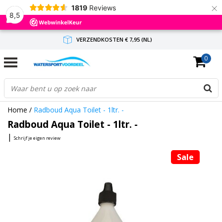
×
1819
Reviews
8,5
VERZENDKOSTEN € 7,95 (NL)
0
GRATIS VERZENDING(NL) VANAF € 65,-
BINNEN 1-3 WERKDAGEN ANTWOORD
Home
/
Radboud Aqua Toilet - 1ltr. -
Radboud Aqua Toilet - 1ltr. -
|
Schrijf je eigen review
Sale