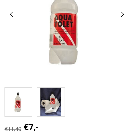
€7,-
€11,40