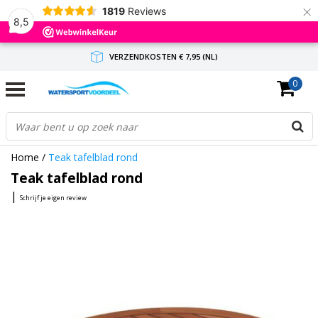
×
1819
Reviews
8,5
VERZENDKOSTEN € 7,95 (NL)
0
GRATIS VERZENDING(NL) VANAF € 65,-
BINNEN 1-3 WERKDAGEN ANTWOORD
Home
/
Teak tafelblad rond
Teak tafelblad rond
|
Schrijf je eigen review