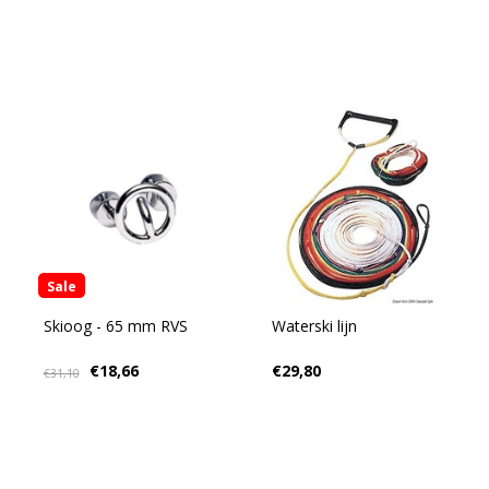
Sale
Skioog - 65 mm RVS
Waterski lijn
€18,66
€29,80
€31,10