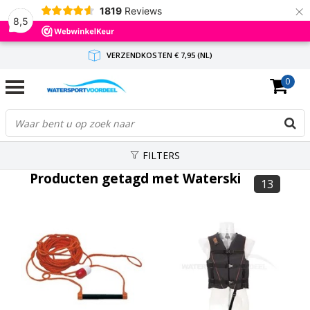
×
1819
Reviews
8,5
VERZENDKOSTEN € 7,95 (NL)
0
GRATIS VERZENDING(NL) VANAF € 65,-
BINNEN 1-3 WERKDAGEN ANTWOORD
FILTERS
Producten getagd met Waterski
13