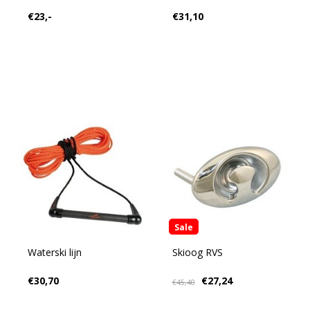
€23,-
€31,10
Sale
Waterski lijn
Skioog RVS
€30,70
€27,24
€45,40