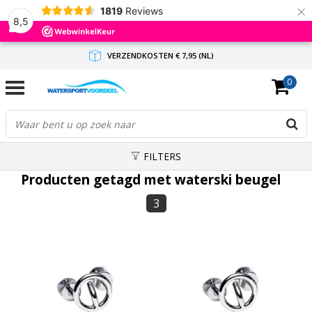
×
1819
Reviews
8,5
VERZENDKOSTEN € 7,95 (NL)
0
GRATIS VERZENDING(NL) VANAF € 65,-
BINNEN 1-3 WERKDAGEN ANTWOORD
FILTERS
Producten getagd met waterski beugel
3