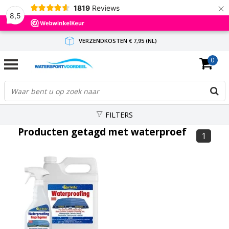
×
1819
Reviews
8,5
VERZENDKOSTEN € 7,95 (NL)
0
GRATIS VERZENDING(NL) VANAF € 65,-
BINNEN 1-3 WERKDAGEN ANTWOORD
FILTERS
Producten getagd met waterproef
1