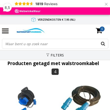
×
1819
Reviews
8,5
VERZENDKOSTEN € 7,95 (NL)
0
GRATIS VERZENDING(NL) VANAF € 65,-
BINNEN 1-3 WERKDAGEN ANTWOORD
FILTERS
Producten getagd met walstroomkabel
4