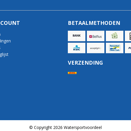
CCOUNT
BETAALMETHODEN
n
lingen
s
lijst
VERZENDING
© Copyright 2026 Watersportvoordeel