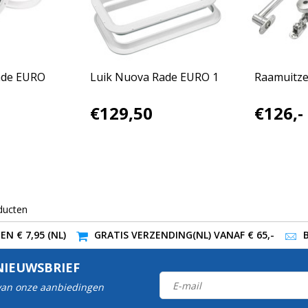
ade EURO
Luik Nuova Rade EURO 1
Raamuitze
€129,50
€126,-
ducten
N € 7,95 (NL)
GRATIS VERZENDING(NL) VANAF € 65,-
NIEUWSBRIEF
 van onze aanbiedingen