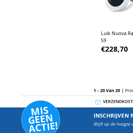
Luik Nuova R
59
€228,70
1 - 20 Van 20
| Pro
VERZENDKOSTE
MI
S
G
E
E
A
C
TI
N
INSCHRIJVEN 
E!
Blijft op de hoogte