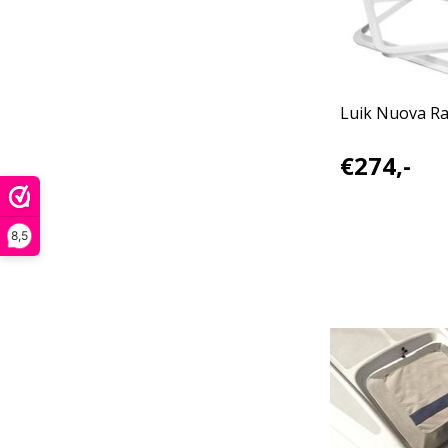
Luik Nuova R
€274,-
8,5