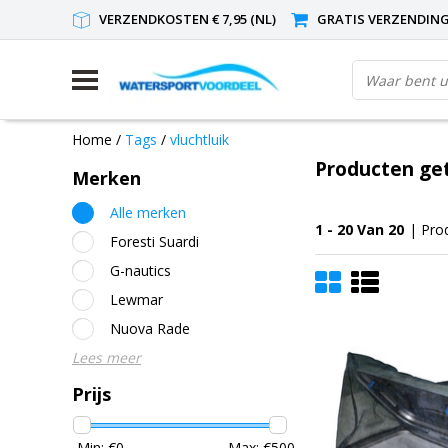
VERZENDKOSTEN € 7,95 (NL)
GRATIS VERZENDING(
Home
/
Tags
/
vluchtluik
Producten get
Merken
Alle merken
1 - 20 Van 20
| Pro
Foresti Suardi
G-nautics
Lewmar
Nuova Rade
Lees meer
Prijs
Min: €
0
Max: €
500