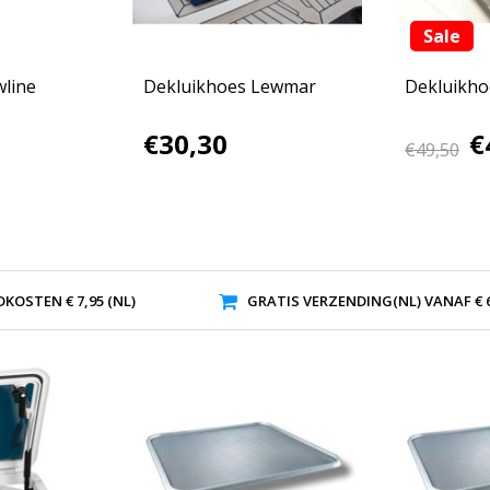
Sale
line
Dekluikhoes Lewmar
Dekluikho
€30,30
€
€49,50
KOSTEN € 7,95 (NL)
GRATIS VERZENDING(NL) VANAF € 6