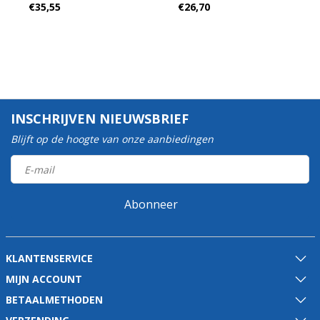
€35,55
€26,70
verchroomd
INSCHRIJVEN NIEUWSBRIEF
Blijft op de hoogte van onze aanbiedingen
Abonneer
KLANTENSERVICE
MIJN ACCOUNT
BETAALMETHODEN