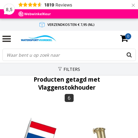
×
1819
Reviews
8,5
VERZENDKOSTEN € 7,95 (NL)
0
GRATIS VERZENDING(NL) VANAF € 65,-
BINNEN 1-3 WERKDAGEN ANTWOORD
FILTERS
Producten getagd met
Vlaggenstokhouder
6