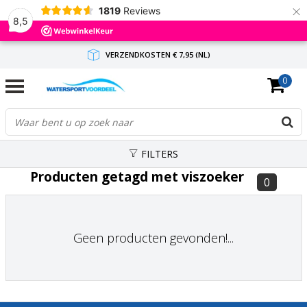
×
1819
Reviews
8,5
VERZENDKOSTEN € 7,95 (NL)
0
GRATIS VERZENDING(NL) VANAF € 65,-
BINNEN 1-3 WERKDAGEN ANTWOORD
FILTERS
Producten getagd met viszoeker
0
Geen producten gevonden!...