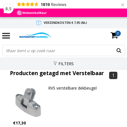
×
1819
Reviews
8,5
VERZENDKOSTEN € 7,95 (NL)
0
GRATIS VERZENDING(NL) VANAF € 65,-
BINNEN 1-3 WERKDAGEN ANTWOORD
FILTERS
Producten getagd met Verstelbaar
1
RVS verstelbare dekbeugel
€17,30