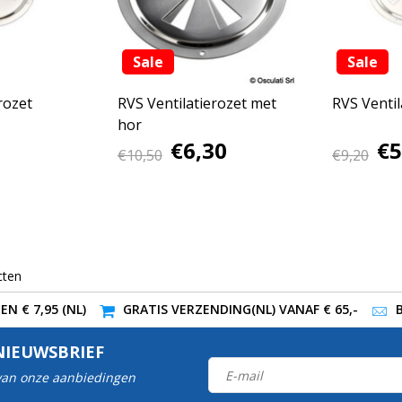
Sale
Sale
rozet
RVS Ventilatierozet met
RVS Ventil
hor
€6,30
€5
€10,50
€9,20
cten
N € 7,95 (NL)
GRATIS VERZENDING(NL) VANAF € 65,-
NIEUWSBRIEF
 van onze aanbiedingen