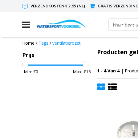
VERZENDKOSTEN € 7,95 (NL)
GRATIS VERZENDING(
Home
/
Tags
/
ventilatierozet
Producten get
Prijs
1 - 4 Van 4
| Produ
Min: €
0
Max: €
15