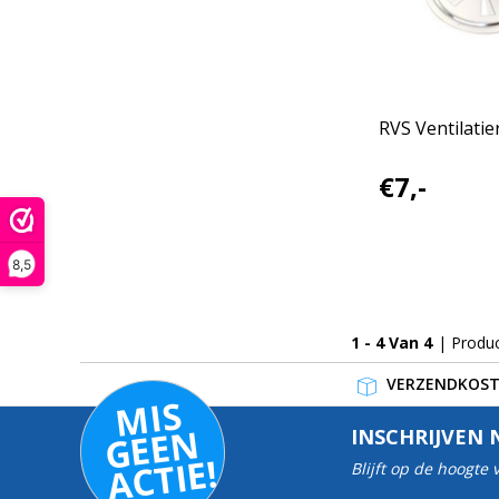
RVS Ventilatie
€7,-
8,5
1 - 4 Van 4
| Produ
VERZENDKOSTE
MI
S
G
E
E
A
C
TI
N
INSCHRIJVEN 
E!
Blijft op de hoogte