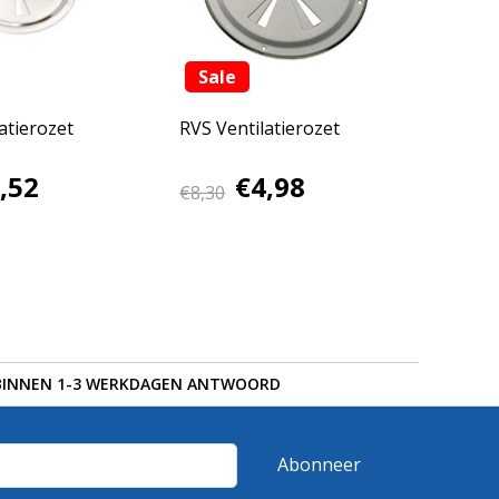
Sale
atierozet
RVS Ventilatierozet
,52
€4,98
€8,30
BINNEN 1-3 WERKDAGEN ANTWOORD
Abonneer