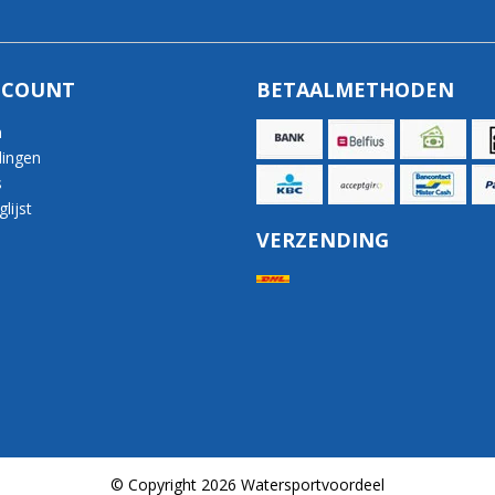
CCOUNT
BETAALMETHODEN
n
lingen
s
lijst
VERZENDING
© Copyright 2026 Watersportvoordeel