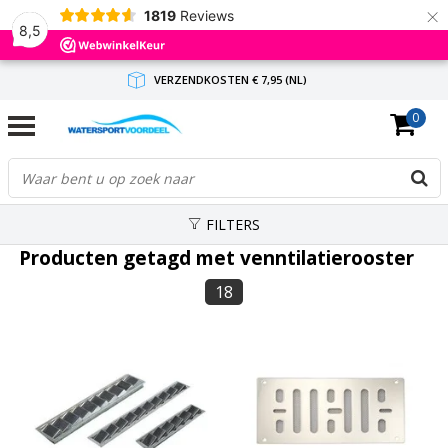
×
1819
Reviews
8,5
VERZENDKOSTEN € 7,95 (NL)
0
GRATIS VERZENDING(NL) VANAF € 65,-
BINNEN 1-3 WERKDAGEN ANTWOORD
FILTERS
Producten getagd met venntilatierooster
18