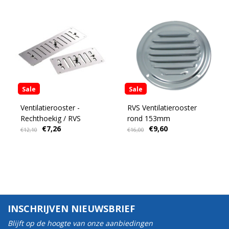
Sale
Sale
Ventilatierooster -
RVS Ventilatierooster
Rechthoekig / RVS
rond 153mm
€7,26
€9,60
€12,10
€16,00
INSCHRIJVEN NIEUWSBRIEF
Blijft op de hoogte van onze aanbiedingen