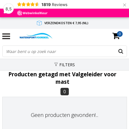
×
1819
Reviews
8,5
VERZENDKOSTEN € 7,95 (NL)
0
GRATIS VERZENDING(NL) VANAF € 65,-
BINNEN 1-3 WERKDAGEN ANTWOORD
FILTERS
Producten getagd met Valgeleider voor
mast
0
Geen producten gevonden!...