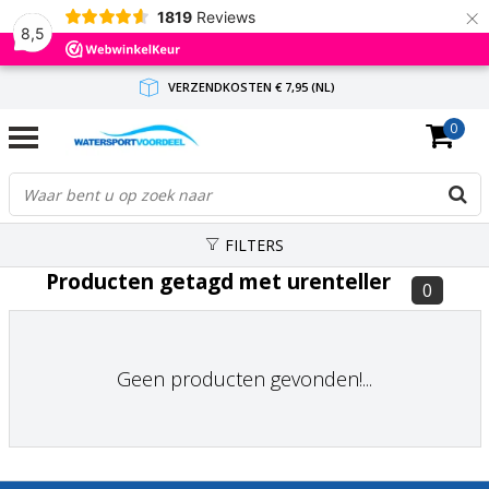
×
1819
Reviews
8,5
VERZENDKOSTEN € 7,95 (NL)
0
GRATIS VERZENDING(NL) VANAF € 65,-
BINNEN 1-3 WERKDAGEN ANTWOORD
FILTERS
Producten getagd met urenteller
0
Geen producten gevonden!...