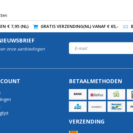
cten
N € 7,95 (NL)
GRATIS VERZENDING(NL) VANAF € 65,-
NIEUWSBRIEF
 van onze aanbiedingen
CCOUNT
BETAALMETHODEN
n
lingen
s
lijst
VERZENDING