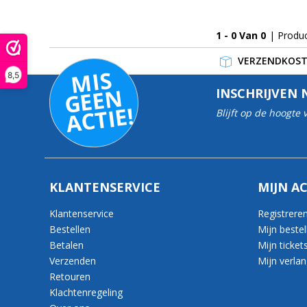
1 - 0 Van 0
| Produ
VERZENDKOSTE
MI
S
G
E
E
A
C
TI
8,5
N
INSCHRIJVEN 
E!
Blijft op de hoogte
KLANTENSERVICE
MIJN A
Klantenservice
Registrere
Bestellen
Mijn bestel
Betalen
Mijn ticket
Verzenden
Mijn verlang
Retouren
Klachtenregeling