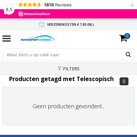
×
1819
Reviews
8,5
VERZENDKOSTEN € 7,95 (NL)
0
GRATIS VERZENDING(NL) VANAF € 65,-
BINNEN 1-3 WERKDAGEN ANTWOORD
FILTERS
Producten getagd met Telescopisch
0
Geen producten gevonden!...