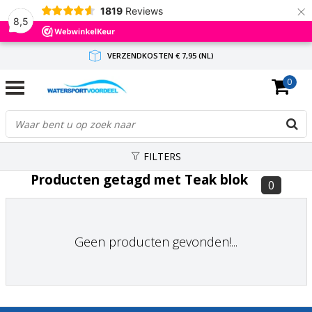
×
1819
Reviews
8,5
VERZENDKOSTEN € 7,95 (NL)
0
GRATIS VERZENDING(NL) VANAF € 65,-
BINNEN 1-3 WERKDAGEN ANTWOORD
FILTERS
Producten getagd met Teak blok
0
Geen producten gevonden!...