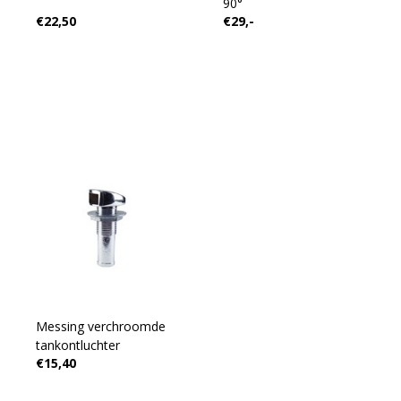
90°
€22,50
€29,-
Messing verchroomde
tankontluchter
€15,40