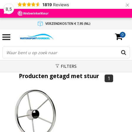
×
1819
Reviews
8,5
VERZENDKOSTEN € 7,95 (NL)
0
GRATIS VERZENDING(NL) VANAF € 65,-
BINNEN 1-3 WERKDAGEN ANTWOORD
FILTERS
Producten getagd met stuur
1