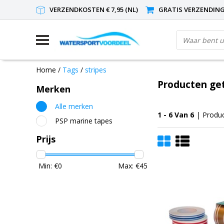
VERZENDKOSTEN € 7,95 (NL)
GRATIS VERZENDING(
Home
/
Tags
/
stripes
Producten ge
Merken
Alle merken
1 - 6 Van 6
| Produ
PSP marine tapes
Prijs
Min: €
0
Max: €
45