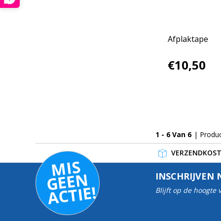
Afplaktape
€10,50
1 - 6 Van 6
| Produ
VERZENDKOSTE
MI
S
G
E
E
A
C
TI
N
INSCHRIJVEN 
E!
Blijft op de hoogte