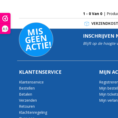
1 - 0 Van 0
| Produ
VERZENDKOSTE
MI
S
G
E
E
A
C
TI
8,5
N
INSCHRIJVEN 
E!
Blijft op de hoogte
KLANTENSERVICE
MIJN A
Klantenservice
Registrere
Bestellen
Mijn bestel
Betalen
Mijn ticket
Verzenden
Mijn verlang
Retouren
Klachtenregeling