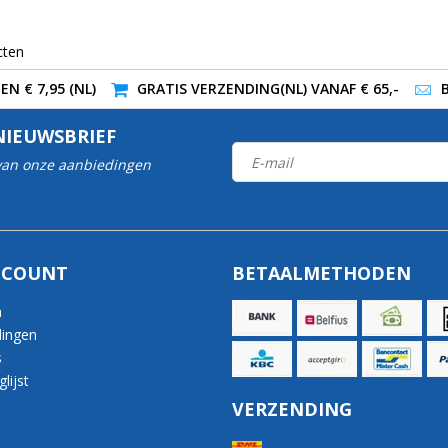
cten
N € 7,95 (NL)
GRATIS VERZENDING(NL) VANAF € 65,-
NIEUWSBRIEF
 van onze aanbiedingen
CCOUNT
BETAALMETHODEN
n
lingen
s
lijst
VERZENDING