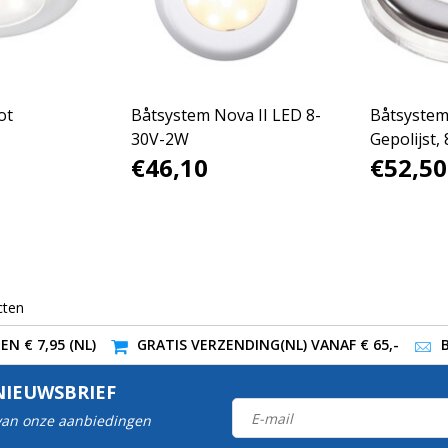
ot
Båtsystem Nova II LED 8-
Båtsystem
30V-2W
Gepolijst,
€46,10
€52,50
cten
N € 7,95 (NL)
GRATIS VERZENDING(NL) VANAF € 65,-
NIEUWSBRIEF
 van onze aanbiedingen