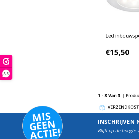
Led inbouwsp
€15,50
8,5
1 - 3 Van 3
| Produ
VERZENDKOSTE
MI
S
G
E
E
A
C
TI
N
INSCHRIJVEN 
E!
Blijft op de hoogte