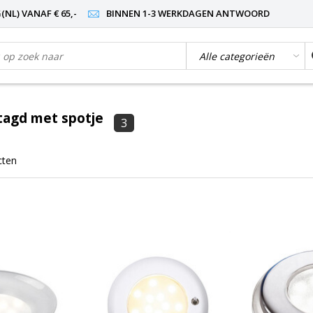
NL) VANAF € 65,-
BINNEN 1-3 WERKDAGEN ANTWOORD
tagd met spotje
3
cten