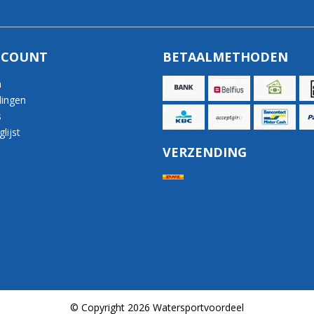
CCOUNT
BETAALMETHODEN
n
lingen
s
lijst
VERZENDING
© Copyright 2026 Watersportvoordeel