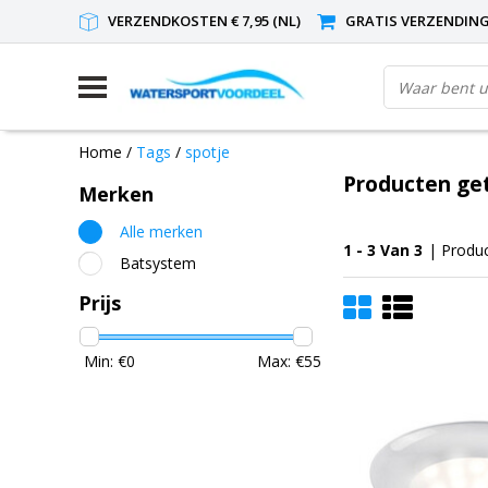
VERZENDKOSTEN € 7,95 (NL)
GRATIS VERZENDING(
Home
/
Tags
/
spotje
Producten ge
Merken
Alle merken
1 - 3 Van 3
| Produ
Batsystem
Prijs
Min: €
0
Max: €
55