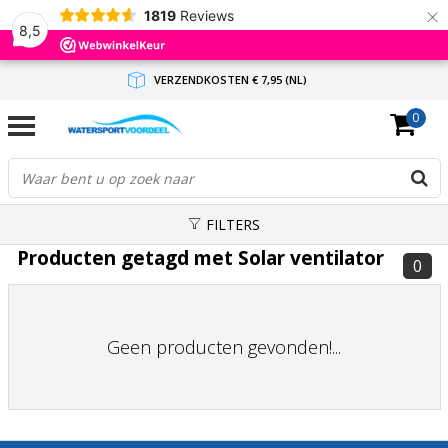
×
1819
Reviews
8,5
VERZENDKOSTEN € 7,95 (NL)
0
GRATIS VERZENDING(NL) VANAF € 65,-
BINNEN 1-3 WERKDAGEN ANTWOORD
FILTERS
Producten getagd met Solar ventilator
0
Geen producten gevonden!...