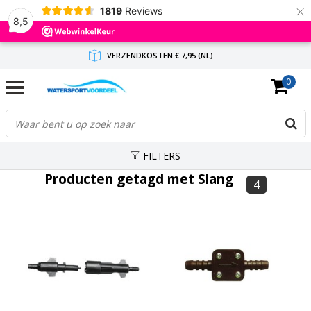
×
1819
Reviews
8,5
VERZENDKOSTEN € 7,95 (NL)
0
GRATIS VERZENDING(NL) VANAF € 65,-
BINNEN 1-3 WERKDAGEN ANTWOORD
FILTERS
Producten getagd met Slang
4