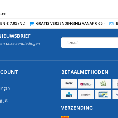
cten
N € 7,95 (NL)
GRATIS VERZENDING(NL) VANAF € 65,-
NIEUWSBRIEF
 van onze aanbiedingen
CCOUNT
BETAALMETHODEN
n
lingen
s
lijst
VERZENDING