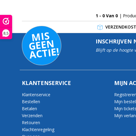
1 - 0 Van 0
| Produ
VERZENDKOSTE
MI
S
G
E
E
A
C
TI
8,5
N
INSCHRIJVEN 
E!
Blijft op de hoogte
KLANTENSERVICE
MIJN A
Klantenservice
Registrere
Bestellen
Mijn bestel
Betalen
Mijn ticket
Verzenden
Mijn verlang
Retouren
Klachtenregeling