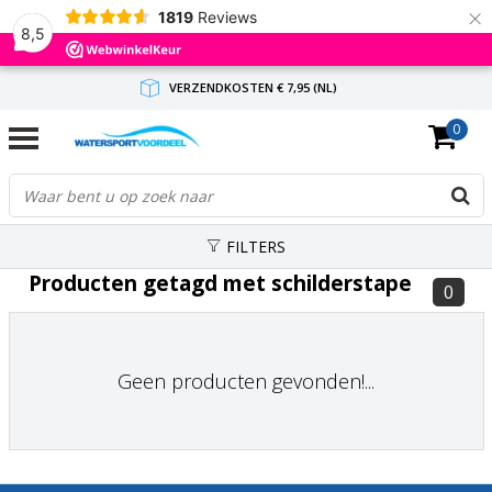
×
1819
Reviews
8,5
VERZENDKOSTEN € 7,95 (NL)
0
GRATIS VERZENDING(NL) VANAF € 65,-
BINNEN 1-3 WERKDAGEN ANTWOORD
FILTERS
Producten getagd met schilderstape
0
Geen producten gevonden!...