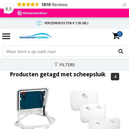
×
1819
Reviews
8,5
VERZENDKOSTEN € 7,95 (NL)
0
GRATIS VERZENDING(NL) VANAF € 65,-
BINNEN 1-3 WERKDAGEN ANTWOORD
FILTERS
Producten getagd met scheepsluik
4