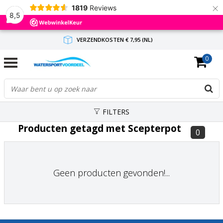
×
1819
Reviews
8,5
VERZENDKOSTEN € 7,95 (NL)
0
GRATIS VERZENDING(NL) VANAF € 65,-
BINNEN 1-3 WERKDAGEN ANTWOORD
FILTERS
Producten getagd met Scepterpot
0
Geen producten gevonden!...